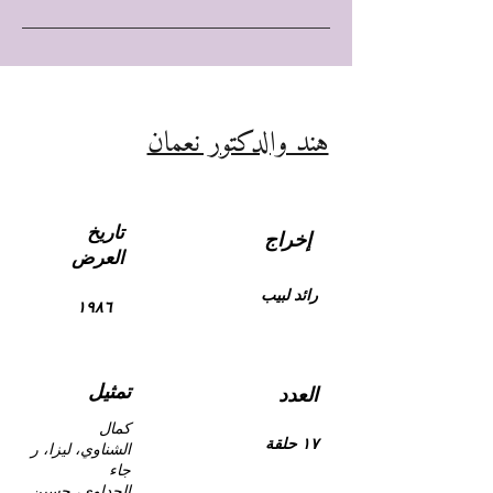
هند والدكتور نعمان
تاريخ
إخراج
العرض
رائد لبيب
١٩٨٦
تمثيل
العدد
كمال
١٧ حلقة
الشناوي، ليزا، ر
جاء
الجداوي، حسين