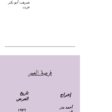
شريف، أبو بكر
عزت
فرصة العمر
تاريخ
إخراج
العرض
أحمد بدر
١٩٧٦