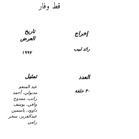
قط وفار
تاريخ
إخراج
العرض
رائد لبيب
١٩٩٧
تمثيل
العدد
عبد المنعم
٣٠ حلقة
مدبولي، أحمد
راتب، ممدوح
وافي، يوسف
داوود، ياسمين
عبدالعزيز، سحر
رامي