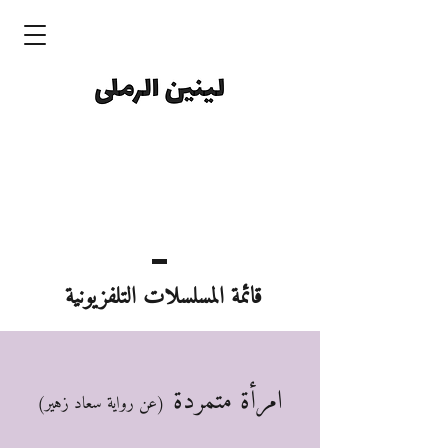
قائمة المسلسلات التلفزيونية
امرأة متمردة
(عن رواية سعاد زهير)