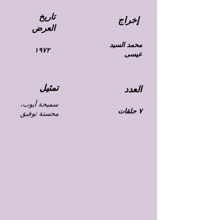
تاريخ
إخراج
العرض
محمد السيد
١٩٧٢
عيسى
تمثيل
العدد
سميحة أيوب،
٧ حلقات
محسنة توفيق