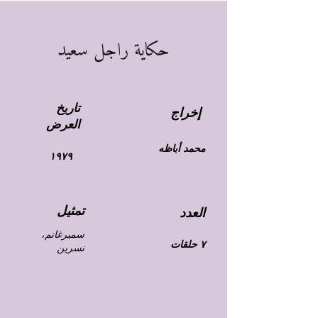
حكاية راجل سعيد
تاريخ
إخراج
العرض
محمد أباظه
١٩٧٩
تمثيل
العدد
سميرغانم،
٧ حلقات
نسرين