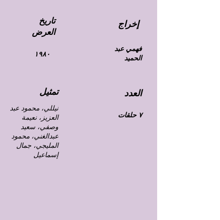
تاريخ
إخراج
العرض
فهمي عبد
١٩٨٠
الحميد
تمثيل
العدد
نيللي، محمود عبد
٧ حلقات
العزيز، نعيمة
وصفي، سعيد
عبدالغني، محمود
المليجي، جمال
إسماعيل