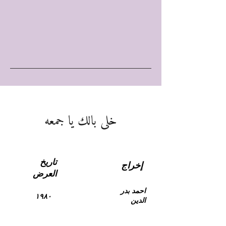
خلى بالك يا جمعه
تاريخ
إخراج
العرض
احمد بدر
١٩٨٠
الدين