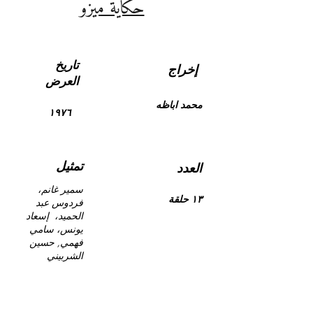
حكاية ميزو
تاريخ
إخراج
العرض
محمد اباظه
١٩٧٦
تمثيل
العدد
سمير غانم،
١٣ حلقة
فردوس عبد
الحميد، إسعاد
يونس، سامي
فهمي, حسين
الشربيني