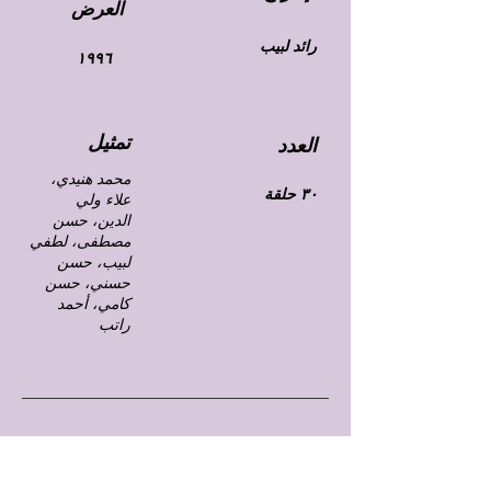
العرض
رائد لبيب
١٩٩٦
تمثيل
العدد
محمد هنيدي،
٣٠ حلقة
علاء ولي
الدين، حسن
مصطفى، لطفي
لبيب، حسن
حسني، حسن
كامي، أحمد
راتب