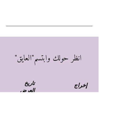
انظر حولك وابتسم"العايق"
تاريخ
إخراج
العرض
عمرو
٢٠٠٢
عابدين
تمثيل
العدد