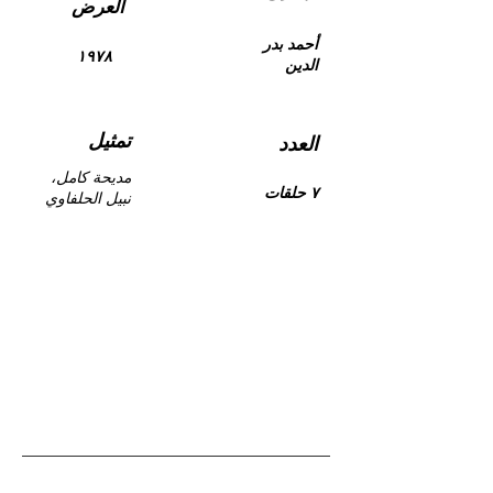
العرض
أحمد بدر
١٩٧٨
الدين
تمثيل
العدد
مديحة كامل،
٧ حلقات
نبيل الحلفاوي