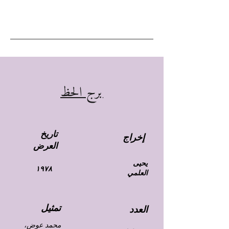
برج الحظ
تاريخ
إخراج
العرض
يحيى
١٩٧٨
العلمي
تمثيل
العدد
محمد عوض،