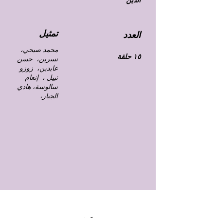
الدين
تمثيل
العدد
محمد صبحي،
١٥ حلقة
نسرين، حسن
عابدين، زوزو
نبيل ، إنعام
سالوسة، هادي
الجيار،