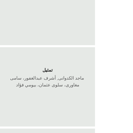
تمثيل
ماجد الكدوانى, أشرف عبدالغفور، سامى
مغاورى، سلوى عثمان، بيومي فؤاد