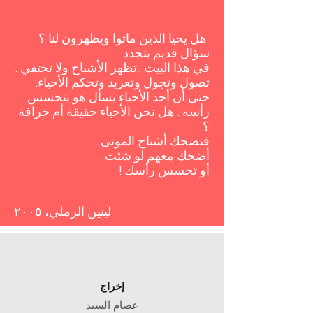
هل يحيا الذين ماتوا ويظهرون لنا ؟
سؤال قديم يتجدد ..
في هذا البيت ..تظهر الأشباح ولا تختفي .
تصول وتجول وتعربد وتحكم الأحياء.
حتى أن أحد الأحياء يسأل هو يتحسس
رأسه : هل نحن الأحياء حقيقة أم خرافة
؟
فتضحك أشباح الموتى .
أضحك معهم لو شئت .
أو تحسس رأسك !
لينين الرملي، ٢٠٠٥
إخراج
عصام السيد