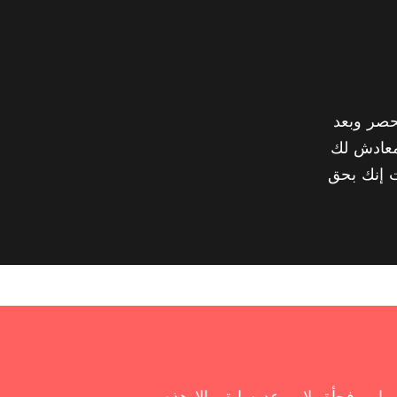
حصر وبعد
معادش لك
ت إنك بحق