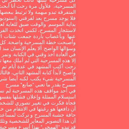
كل مسرحية كتبتها كانت تخطر لي فك
المسرحية، فلأول مرة رحت أنا أبحث
المتفرقة تبدو مبهمة ولا ترتبط ببعض
بداية الموسم. والوقت ضيق للغاية لعم
لاستئجار المسرح، لكنني اتخذت القر
عنها. وبأعصاب باردة جمعت شتات ا
وأصبحت خطة المسرحية واضحة. ‏كل هذه
وسؤالها الواضح: ألا يعلم الإنسان منذ
في العادة آخذ وقتي في الكتابة. وتمر 
إلا هذه المسرحية التي لم أملك ‏معها 
رحت أكتب المشهد في عدة أيام ثم نبدأ
وأصبح لأبدأ كتابة المشهد الثاني، فالث
مسرح بقدر ما تعني "صانع" مسرح.
في أحد مواقف هذه المسرحية لم ‏تستط
استسلام الممثلة وإعلان فشلها بنفسها 
فجأة فكرت في تغيير تصوري للشخصية،
أن دافعها هو رغبتها في الانتقام من 
حافة خشبة المسرح و تركت لمساعد ال
أن هذا التصوير المغاير للشخصية وتلك
قد تبدو "الهمجي" بهذا أسرع مسرحية ك