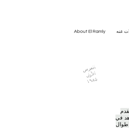
ات عنه
About El Ramly
العرض
الأول
١٩٨٥
قدم
هد في
 طوال