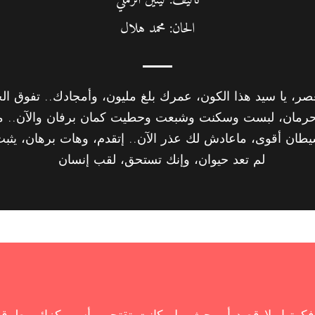
تأليف: لينين الرملي‎
الحان: محمد هلال
عصر، يا سيد هذا الكون، عمرك بلغ مليون، وأمجادك.. تفوق ال
وحرمان، لبست وسكنت وشبعت وحطيت كمان برفان والآن.. 
يطان أقوى، ماعادش لك عذر الآن.. إتقدم، وهات برهان، يثب
لم تعد حيوان، وإنك تستحق، لقب إنسان