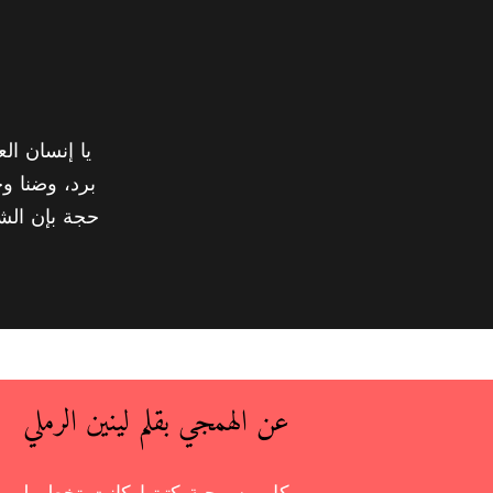
يا إنسان ال
برد، وضنا 
حجة بإن الش
عن الهمجي بقلم لينين الرملي