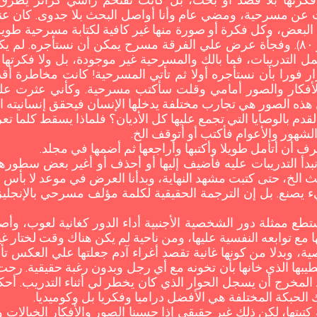
رتها بلا قصد أو بحث، بل كانت تقتحم رأسي كزائر يطرق ب
 عن مسرحية، ومضي عام وأنا أواصل البحث بلا جدوى. كان عن
ها البعض، وكل فكرة أو صورة منها غير كافية لكتابة مسرحية طو
فلا يوجد مسرح بعد لفرقتي (استوديو ٨٠). وفجأة عرض علي ‏الفرقة مسرح يمكن أن
ل التدريبات، فما بالك والمسرحية غير موجودة، بل ولا فكرتها 
ار فورا بأن نستأجره أولا ثم تأتي المسرحية! كانت مخاطرة أ
لأفكار والصور أمامي وقلت سأكتب مسرحية. وكأني عثرت علي
 الصور هي تجارب مختلفة يدخلها الإنسان فيحقق إنسانيته التي
 القدم بالوصايا التي تجمع عليها كل الأديان؟ فلماذا يسقط كلما 
الشهور والأعوام فأكتب أو أتوقف ‏الخ.
ترف أن أتأمل طويلا وأكتبها وأراجعها ثم أضمها في مجلد.
 التدريبات عليه فأضيف إليها أو أحذف أو أغير بعض سطورها أث
الث الخ، حتى كتبت مشهد النهاية، وبدأنا العرض في موعد لا بأس ب
ع ممثلة دور الشخصية الأجنبية أداء الدور كغانية لعوب، وأص
مع توابعه النفسية عليها، ‏ومن ناحية لم يكن هناك وقت لختار غير
 وبدلا من كونها غانية تقصد أغراء آدم جعلتها علي العكس تأم
خطيبها الذي خانها بأن تخونه مع أي رجل وبدون رغبة حقيقية. 
مخرج أن يسجل الحوار الذي كان يخطر لي أثناء التدريب. أحك
 الحبكة المختلفة هي الأفضل دراميا وفكريا بل وكوميديا.
تبتها، لكن ‏ذلك غير حقيقي إذا حسبنا الصور والأفكار الخيالا