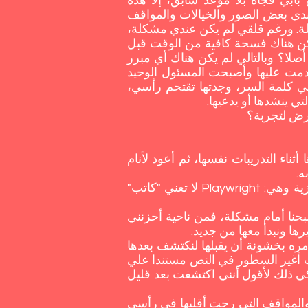
ابي فجأة بلا موعد سابق، إلا هذه
دي بعض الصور والخيالات والمواقف
يلة. ورغم قلقي لم يكن عندي مشكلة،
 نستأجره. لم يكن هناك فسحة كافية من الوقت قبل
أصلا؟ وبالتالي لم يكن هناك أي مبرر
قدمت عليها وأصبحت المسئول الوحيد
 كلمة السر، وجدتها تقتحم رأسي،
 ينشدها أو يدعيها.
تعرض لتجربة؟
ناء التدريبات نفسها، ثم أعود لأنام
ه.
المسرحية شيء يكتب. لكنه أيضا شيء يصنع. ‏بل ‏إن ‏الترجمة الحقيقية لكلمة مؤلف مسرحي بالإنجليزية وهي: Playwright ‏لا تعني "كاتب"
بحنا أمام مشكلة، فمن ناحية أحزنني
ها ونبدأ معها من جديد.
ره بخشونة أن يقبلها لنكتشف بعدها
رحت أغير السطور في النص مستندا علي
ي ذلك لأقول أنني اكتشفت بعد قليل
ت والمواقف التي رحت أقلبها في رأسي