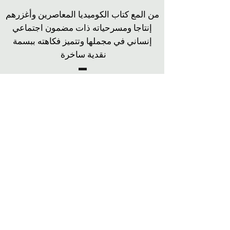
من المع كتاب الكوميديا المعاصرين وأغزرهم
إنتاجا ومسرحياته ذات مضمون اجتماعي
إنساني في مجملها وتتميز فكاهته ببسمة
نقدية ساخرة
قاموس المسرح المصري
الكلمة أروع وسائل الإبداع، فهى
أساس كل فن، وقد كان لينين الرملى
ملك الكلمة التى عاشت وستعيش
مؤكدة أنه لم يلق التقدير الذى
يستحقه
صلاح منتصر